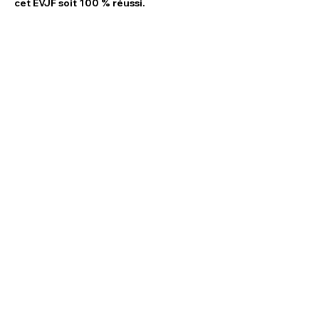
cet EVJF soit 100 % réussi.