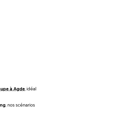
oupe à Agde
, idéal
ing
, nos scénarios