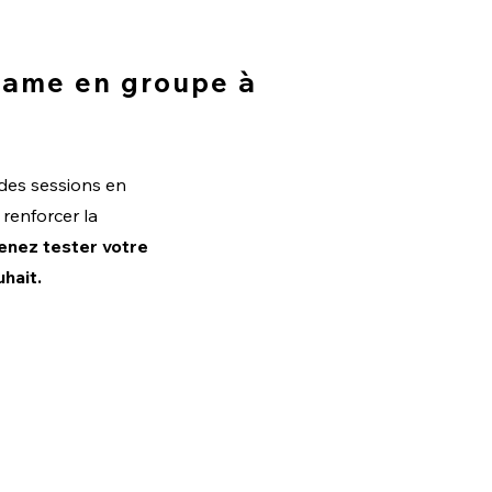
game en groupe à
 des sessions en
 renforcer la
venez tester votre
hait.