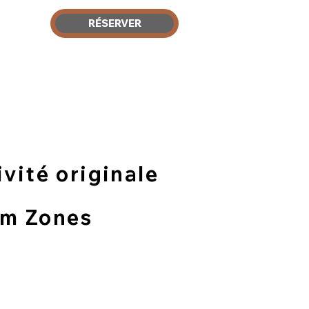
4 41
RÉSERVER
er
Contact
vité originale
am Zones