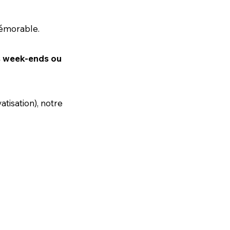
mémorable.
es week-ends ou
tisation), notre