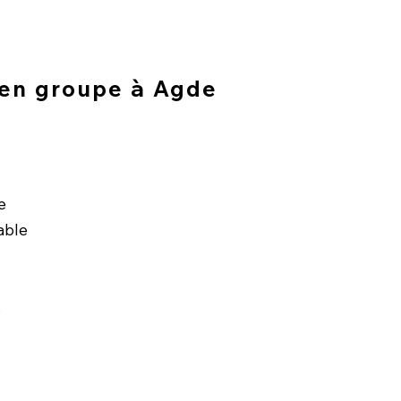
 en groupe à Agde
e
able
s