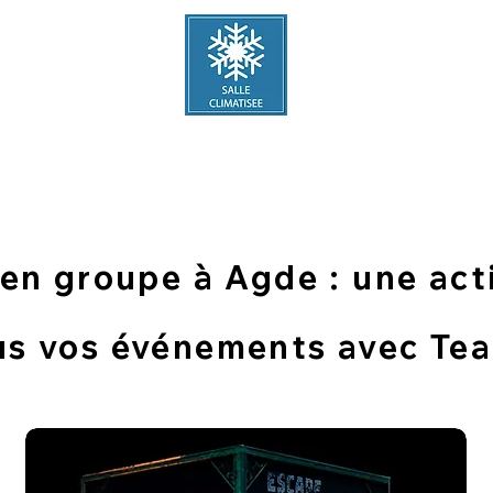
Tel
:
06 87 01 1
Accueil
Tarifs
Nous retrouv
n groupe à Agde : une acti
us vos événements avec Te