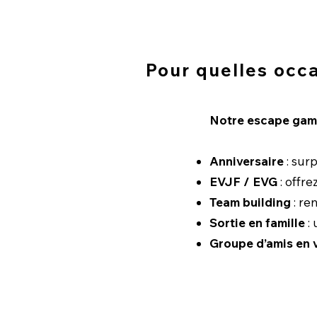
Pour quelles occ
Notre escape game
Anniversaire
: sur
EVJF / EVG
: offre
Team building
: re
Sortie en famille
: 
Groupe d’amis en