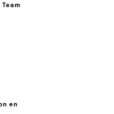
z Team
on en