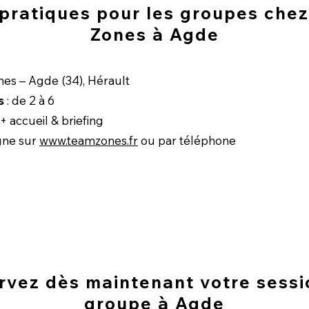
 pratiques pour les groupes che
Zones à Agde
es – Agde (34), Hérault
s
: de 2 à 6
+ accueil & briefing
igne sur
www.teamzones.fr
ou par téléphone
rvez dès maintenant votre sessi
groupe à Agde